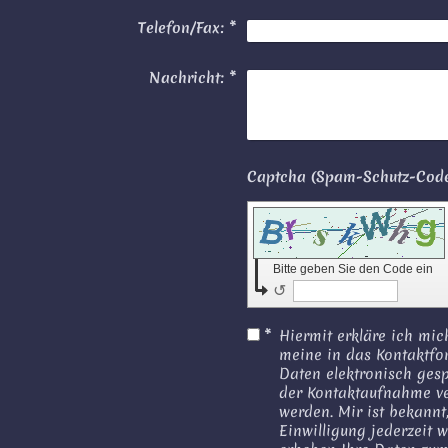
Telefon/Fax:
*
Nachricht:
*
Bitte geben Sie den Code ein
↺
*
Hiermit erkläre ich mic
meine in das Kontaktf
Daten elektronisch ges
der Kontaktaufnahme ve
werden. Mir ist bekannt
Einwilligung jederzeit wi